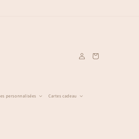
Livraison gratuite à partir de 79 € avec Mondial Relay
Connexion
Panier
s personnalisées
Cartes cadeau