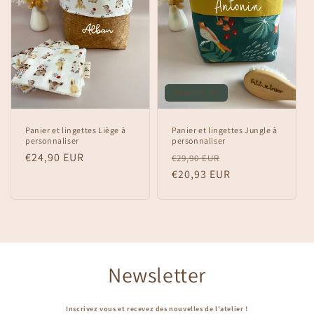
Promotion
Panier et lingettes Liège à
Panier et lingettes Jungle à
personnaliser
personnaliser
Prix
€24,90 EUR
Prix
Prix
€29,90 EUR
habituel
habituel
€20,93 EUR
promotionnel
Newsletter
Inscrivez vous et recevez des nouvelles de l'atelier !