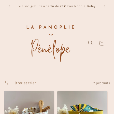
et
lundi de
passer
Livraison gratuite à partir de 79 € avec Mondial Relay
00
au
contenu
Panier
Filtrer et trier
2 produits