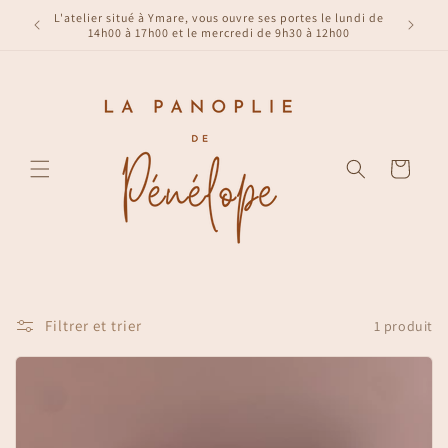
et
ier de
L'atelier situé à Ymare, vous ouvre ses portes le lundi de
passer
Livrais
ds !
14h00 à 17h00 et le mercredi de 9h30 à 12h00
au
contenu
Panier
Filtrer et trier
1 produit